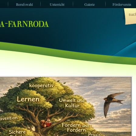
Berufswahl
Unterricht
Galerie
Förderverein
Termine
Vertretungsplan
Erfolgreiche
Herzlich willkomme
Projektarbeiten der
auf der Internetseite
Klasse 10 im
der Hörselbergschul
Schuljahr 2024/25
Wutha-Farnroda