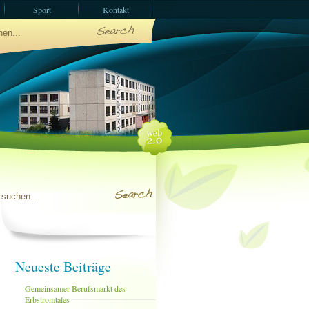
Sport
Kontakt
n
Sozialarbeit
e
Neueste Beiträge
Gemeinsamer Berufsmarkt des
Erbstromtales