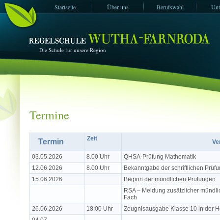
Startseite
Über uns
Berufswahl
Unt
ESF+ -Projekte
Impressum
Termine
Vertre
Die Schule für unsere Region
Termine
Zeit
Termin
Ve
03.05.2026
8.00 Uhr
QHSA-Prüfung Mathematik
12.06.2026
8.00 Uhr
Bekanntgabe der schriftlichen Prüf
15.06.2026
Beginn der mündlichen Prüfungen
RSA – Meldung zusätzlicher mündlich
Fach
26.06.2026
18:00 Uhr
Zeugnisausgabe Klasse 10 in der H